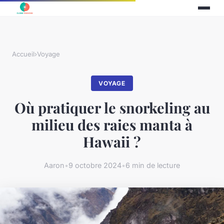
Accueil
›
Voyage
VOYAGE
Où pratiquer le snorkeling au
milieu des raies manta à
Hawaii ?
Aaron
•
9 octobre 2024
•
6 min de lecture