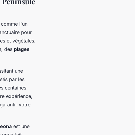
a Péninsule
t comme l'un
sanctuaire pour
es et végétales.
s, des
plages
sitant une
sés par les
es centaines
re expérience,
garantir votre
Leona
est une
 vous fait