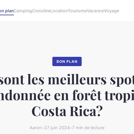
on plan
Camping
Croisière
Location
Tourisme
Vacance
Voyage
BON PLAN
sont les meilleurs spo
ndonnée en forêt tropi
Costa Rica?
Aaron
•
27 juin 2024
•
7 min de lecture