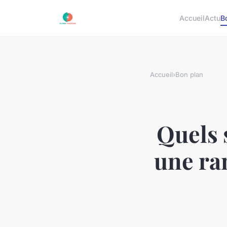
Accueil
Actu
B
Accueil
›
Bon plan
Quels 
une ra