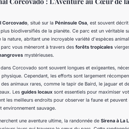
nal Corcovado : L’Aventure au Cœur de l
al Corcovado
, situé sur la
Péninsule Osa
, est souvent décri
 plus biodiversifiés de la planète. Ce parc est un véritable 
la nature, abritant une incroyable variété d'espèces animal
parc vous mèneront à travers des
forêts tropicales
vierge
angroves
mystérieuses.
dans Corcovado sont souvent longues et exigeantes, néces
 physique. Cependant, les efforts sont largement récompen
 des animaux rares, comme le tapir de Baird, le jaguar et d
seaux. Les
guides locaux
sont essentiels pour maximiser vot
ent les meilleurs endroits pour observer la faune et peuvent 
et environnement sauvage.
herchent une aventure ultime, la randonnée de
Sirena à La 
usieurs jours qui traverse le cœur du parc. Cette randonnée