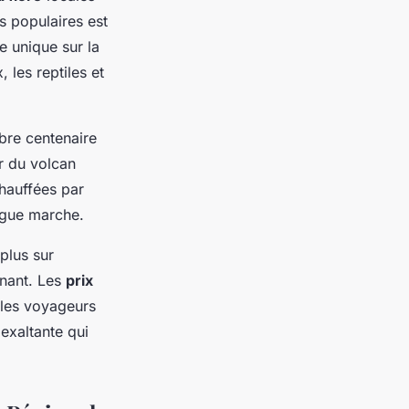
us populaires est
e unique sur la
 les reptiles et
bre centenaire
ur du volcan
hauffées par
ngue marche.
plus sur
nnant. Les
prix
 les voyageurs
exaltante qui