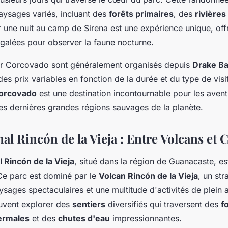
aysages variés, incluant des
forêts primaires
, des
rivières
r une nuit au camp de Sirena est une expérience unique, off
égalées pour observer la faune nocturne.
ur Corcovado sont généralement organisés depuis
Drake B
des prix variables en fonction de la durée et du type de visi
Corcovado
est une destination incontournable pour les avent
des dernières grandes régions sauvages de la planète.
al Rincón de la Vieja : Entre Volcans et 
l Rincón de la Vieja
, situé dans la région de Guanacaste, es
Ce parc est dominé par le
Volcan Rincón de la Vieja
, un str
ysages spectaculaires et une multitude d'activités de plein a
uvent explorer des
sentiers
diversifiés qui traversent des
f
ermales
et des
chutes d'eau
impressionnantes.