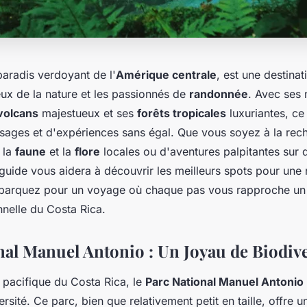
paradis verdoyant de l'
Amérique centrale
, est une destina
ux de la nature et les passionnés de
randonnée
. Avec ses
volcans
majestueux et ses
forêts tropicales
luxuriantes, c
ysages et d'expériences sans égal. Que vous soyez à la rec
 la
faune
et la
flore
locales ou d'aventures palpitantes sur
 guide vous aidera à découvrir les meilleurs spots pour un
arquez pour un voyage où chaque pas vous rapproche un 
nnelle du Costa Rica.
nal Manuel Antonio : Un Joyau de Biodive
e pacifique du Costa Rica, le
Parc National Manuel Antonio
ersité. Ce parc, bien que relativement petit en taille, offre 