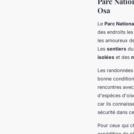
Parc Natio
Osa
Le
Parc Nation
des endroits les
les amoureux de 
Les
sentiers
du 
isolées
et des
m
Les randonnées 
bonne condition
rencontres avec
d'espèces d'oi
car ils connaiss
sécurité dans c
Pour ceux qui c
expédition de pl