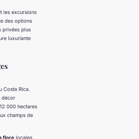
 les excursions
ste des options
s privées plus
ure luxuriante
ges
u Costa Rica.
n décor
 12 000 hectares
ux champs de
a flore
locales