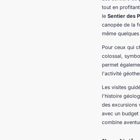
tout en profitan
le
Sentier des 
canopée de la fo
même quelques 
Pour ceux qui ch
colossal, symbol
permet égaleme
l'activité géot
Les visites gui
l'histoire géolo
des excursions 
avec un budget 
combine aventur