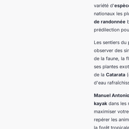
variété d'
espèc
nationaux les pl
de randonnée
b
prédilection pou
Les sentiers du
observer des si
de la faune, la 
ses plantes exot
de la
Catarata
(
d'eau rafraîchis
Manuel Antoni
kayak
dans les 
maximiser votre
repérer les ani
la forêt tropical