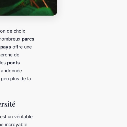
tion de choix
 nombreux
parcs
e
pays
offre une
herche de
 des
ponts
e randonnée
peu plus de la
rsité
est un véritable
une incroyable