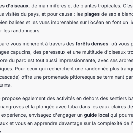
es d'oiseaux
, de mammifères et de plantes tropicales. C’est
us visités du pays, et pour cause : les
plages
de sable blanc
ien balisés et les vues imprenables sur l’océan en font un l
r les randonneurs.
 parc vous mèneront à travers des
forêts denses
, où vous 
nges capucins, des paresseux et une multitude d'oiseaux tr
flore du parc est tout aussi impressionnante, avec ses arbres
iques. Pour ceux qui recherchent une randonnée plus tranquil
cascade) offre une promenade pittoresque se terminant par
sante.
o
propose également des activités en dehors des sentiers b
mangroves et la plongée avec tuba dans les eaux claires de
 expérience, envisagez d'engager un
guide local
qui pourra
maux et vous en apprendre davantage sur la complexité de 
e.