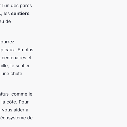
 l’un des parcs
, les
sentiers
ieu de
pourrez
opicaux. En plus
 centenaires et
le, le sentier
 une chute
attus, comme le
 la côte. Pour
 vous aider à
l'écosystème de