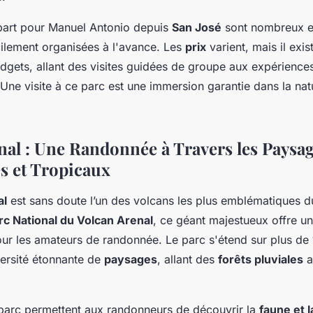
part pour Manuel Antonio depuis
San José
sont nombreux et
cilement organisées à l'avance. Les
prix
varient, mais il exi
dgets, allant des visites guidées de groupe aux expérience
Une visite à ce parc est une immersion garantie dans la nat
nal : Une Randonnée à Travers les Paysa
s et Tropicaux
al
est sans doute l’un des volcans les plus emblématiques d
rc National du Volcan Arenal
, ce géant majestueux offre u
our les amateurs de randonnée. Le parc s'étend sur plus de
versité étonnante de
paysages
, allant des
forêts pluviales
a
 parc permettent aux randonneurs de découvrir la
faune et l