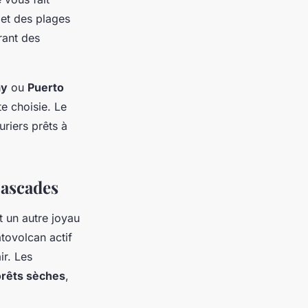
et des plages
rant des
ay
ou
Puerto
te choisie. Le
uriers prêts à
Cascades
t un autre joyau
atovolcan actif
ir. Les
orêts sèches
,